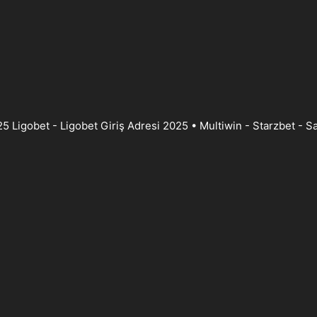
5 Ligobet - Ligobet Giriş Adresi 2025 •
Multiwin
-
Starzbet
-
S