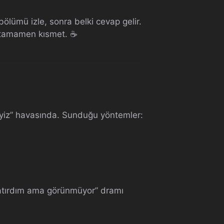
ölümü izle, sonra belki cevap gelir.
i: tamamen kısmet. ☕
iyiz” havasında. Sunduğu yöntemler:
ı yatırdım ama görünmüyor” dramı