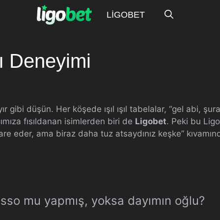
LIGOBET
cı Deneyimi
 gibi düşün. Her köşede ışıl ışıl tabelalar, “gel abi, şur
ımıza fısıldanan isimlerden biri de
Ligobet
. Peki bu Lig
dare eder, ama biraz daha tuz atsaydınız keşke” kıvamın
casso mu yapmış, yoksa dayımın oğlu?