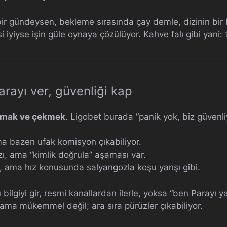
r gündeysen, bekleme sırasında çay demle, dizinin bir b
i iyiyse işin güle oynaya çözülüyor. Kahve falı gibi yan
rayı ver, güvenliği kap
ırmak ve çekmek
. Ligobet burada “panik yok, biz güvenl
a bazen ufak komisyon çıkabiliyor.
zı, ama “kimlik doğrula” aşaması var.
, ama hız konusunda salyangozla koşu yarışı gibi.
u bilgiyi gir, resmi kanallardan ilerle, yoksa “ben Paray
 ama mükemmel değil; ara sıra pürüzler çıkabiliyor.