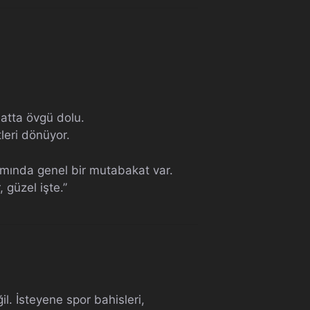
hatta övgü dolu.
leri dönüyor.
smında genel bir mutabakat var.
 güzel işte.”
l. İsteyene spor bahisleri,