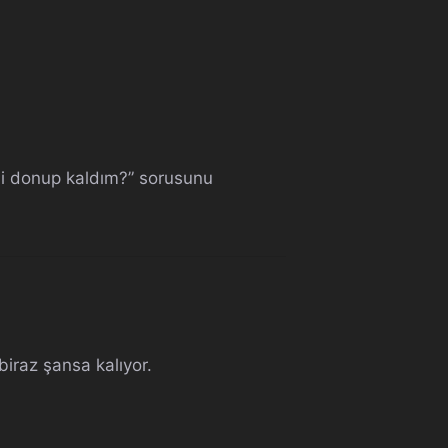
mi donup kaldım?” sorusunu
biraz şansa kalıyor.