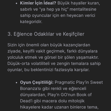
Kimler İçin İdeal?
Büyük hayaller kuran,
sabırlı ve “ya hep ya hiç” mentalitesine
sahip oyuncular için en heyecan verici
kategoridir.
3. Eğlence Odaklılar ve Keşifçiler
Sizin için önemli olan büyük kazançlardan
ziyade, keyifli vakit geçirmek, farklı dünyalara
yolculuk etmek ve görsel bir şölen yaşamaktır.
Düşük-orta volatiliteli ve zengin temalara sahip
oyunlar, bu beklentinizi fazlasıyla karşılar.
Oyun Çeşitliliği:
Pragmatic Play’in Sweet
Bonanza’sı gibi renkli ve eğlenceli
dünyalardan, Play’n GO’nun Book of
Dead’i gibi macera dolu mitolojik
hikayelere kadar uzanan binlerce tema,