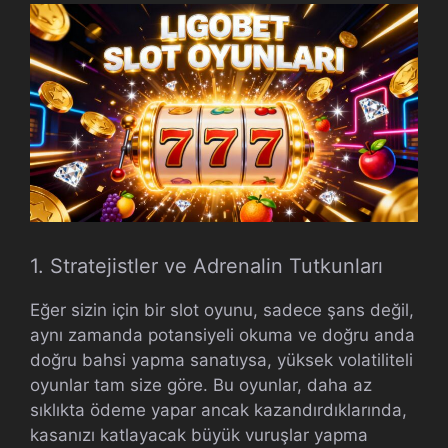
1. Stratejistler ve Adrenalin Tutkunları
Eğer sizin için bir slot oyunu, sadece şans değil,
aynı zamanda potansiyeli okuma ve doğru anda
doğru bahsi yapma sanatıysa, yüksek volatiliteli
oyunlar tam size göre. Bu oyunlar, daha az
sıklıkta ödeme yapar ancak kazandırdıklarında,
kasanızı katlayacak büyük vuruşlar yapma