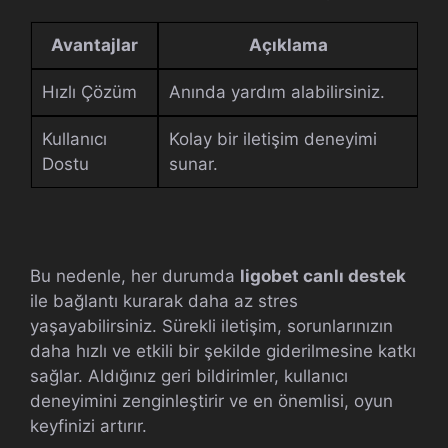
Avantajlar
Açıklama
Hızlı Çözüm
Anında yardım alabilirsiniz.
Kullanıcı
Kolay bir iletişim deneyimi
Dostu
sunar.
Bu nedenle, her durumda
ligobet canlı destek
ile bağlantı kurarak daha az stres
yaşayabilirsiniz. Sürekli iletişim, sorunlarınızın
daha hızlı ve etkili bir şekilde giderilmesine katkı
sağlar. Aldığınız geri bildirimler, kullanıcı
deneyimini zenginleştirir ve en önemlisi, oyun
keyfinizi artırır.