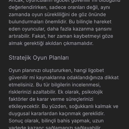
değerlendirirken, sadece oranları değil, aynı
zamanda oyun sürekliliğini de göz önünde
bulundurmaları önemlidir. Bu bilinçle hareket
eden oyuncular, daha fazla kazanma şansını
artırabilir. Fakat, her zaman kaybetmeyi göze
almak gerektiği akıldan çıkmamalıdır.
Stratejik Oyun Planları
Oyun planınızı oluştururken, hangi ligobet
güvenilir mi kaynaklarına odaklandığınıza dikkat
etmelisiniz. Bu tür bilgilerin incelenmesi,
risklerinizi azaltabilir. Ek olarak, psikolojik
faktörler de karar verme süreçlerinizi
etkileyecektir. Bu yüzden, soğukkanlı kalmak ve
duygusal kararlardan kaçınmak gereklidir.
Sonuç olarak, bilinçli bahis yapmak, uzun
vadede kazanç sağlamanızı sağlayabilir.