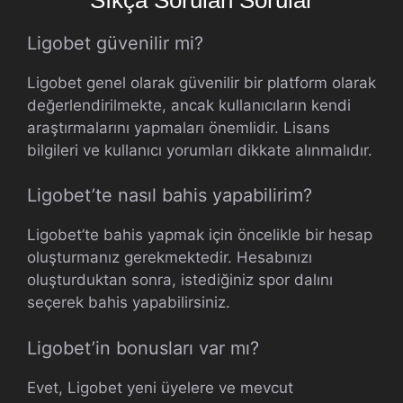
Ligobet güvenilir mi?
Ligobet genel olarak güvenilir bir platform olarak
değerlendirilmekte, ancak kullanıcıların kendi
araştırmalarını yapmaları önemlidir. Lisans
bilgileri ve kullanıcı yorumları dikkate alınmalıdır.
Ligobet’te nasıl bahis yapabilirim?
Ligobet’te bahis yapmak için öncelikle bir hesap
oluşturmanız gerekmektedir. Hesabınızı
oluşturduktan sonra, istediğiniz spor dalını
seçerek bahis yapabilirsiniz.
Ligobet’in bonusları var mı?
Evet, Ligobet yeni üyelere ve mevcut