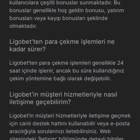
kullanıcılara çeşitli bonuslar sunmaktadır. Bu
bonuslar genellikle hoş geldin bonusu, yatırım
bonusları veya kayıp bonusları şeklinde
olmaktadır.
Ligobet’ten para çekme işlemleri ne
kadar sürer?
Ligobet’ten para çekme işlemleri genellikle 24
saat içinde işlenir, ancak bu süre kullandığınız
çekim yöntemine bağlı olarak değişebilir.
Ligobet’in müşteri hizmetleriyle nasıl
iletişime geçebilirim?
Ligobet’in müşteri hizmetleriyle iletişime geçmek
için canlı destek hattını kullanabilir veya e-posta
aracılığıyla sorularınızı iletebilirsiniz. Web
sitesindeki ‘İletişim’ bölümünde detaylı bilgiler