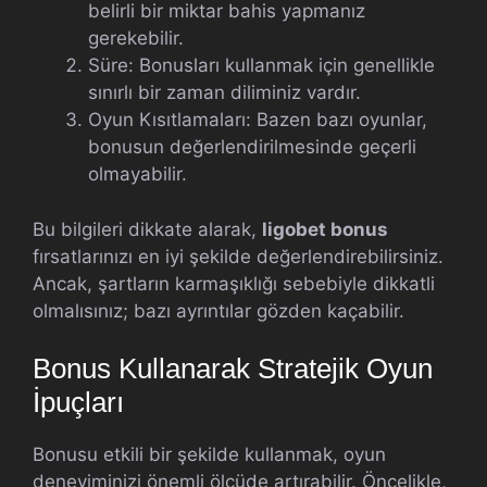
belirli bir miktar bahis yapmanız
gerekebilir.
Süre: Bonusları kullanmak için genellikle
sınırlı bir zaman diliminiz vardır.
Oyun Kısıtlamaları: Bazen bazı oyunlar,
bonusun değerlendirilmesinde geçerli
olmayabilir.
Bu bilgileri dikkate alarak,
ligobet bonus
fırsatlarınızı en iyi şekilde değerlendirebilirsiniz.
Ancak, şartların karmaşıklığı sebebiyle dikkatli
olmalısınız; bazı ayrıntılar gözden kaçabilir.
Bonus Kullanarak Stratejik Oyun
İpuçları
Bonusu etkili bir şekilde kullanmak, oyun
deneyiminizi önemli ölçüde artırabilir. Öncelikle,