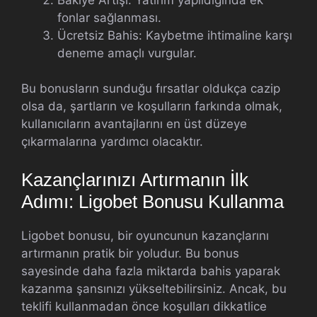
fonlar sağlanması.
Ücretsiz Bahis: Kaybetme ihtimaline karşı
deneme amaçlı vurgular.
Bu bonusların sunduğu fırsatlar oldukça cazip
olsa da, şartların ve koşulların farkında olmak,
kullanıcıların avantajlarını en üst düzeye
çıkarmalarına yardımcı olacaktır.
Kazançlarınızı Artırmanın İlk
Adımı: Ligobet Bonusu Kullanma
Ligobet bonusu, bir oyuncunun kazançlarını
artırmanın pratik bir yoludur. Bu bonus
sayesinde daha fazla miktarda bahis yaparak
kazanma şansınızı yükseltebilirsiniz. Ancak, bu
teklifi kullanmadan önce koşulları dikkatlice