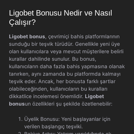
Ligobet Bonusu Nedir ve Nasıl
Çalışır?
Ligobet bonus
, çevrimiçi bahis platformlarının
sunduğu bir teşvik türüdür. Genellikle yeni üye
olan kullanıcılara veya mevcut müşterilere belirli
kurallar dahilinde sunulur. Bu bonus,
kullanıcıların daha fazla bahis yapmasına olanak
tanırken, aynı zamanda bu platformda kalmayı
teşvik eder. Ancak, her bonusta farklı şartlar
olabileceğinden, kullanıcıların bu kuralları
dikkatlice incelemesi önemlidir.
Ligobet
bonus
un özellikleri şu şekilde özetlenebilir:
Üyelik Bonusu: Yeni başlayanlar için
verilen başlangıç teşviki.
Bakiye Artışı: Yatırım yapıldığında ek