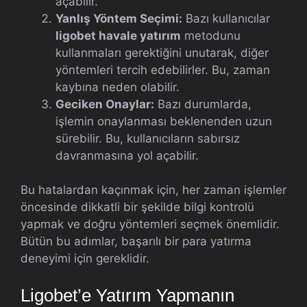
açabilir.
Yanlış Yöntem Seçimi:
Bazı kullanıcılar
ligobet havale yatırım
metodunu
kullanmaları gerektiğini unutarak, diğer
yöntemleri tercih edebilirler. Bu, zaman
kaybına neden olabilir.
Geciken Onaylar:
Bazı durumlarda,
işlemin onaylanması beklenenden uzun
sürebilir. Bu, kullanıcıların sabırsız
davranmasına yol açabilir.
Bu hatalardan kaçınmak için, her zaman işlemler
öncesinde dikkatli bir şekilde bilgi kontrolü
yapmak ve doğru yöntemleri seçmek önemlidir.
Bütün bu adımlar, başarılı bir para yatırma
deneyimi için gereklidir.
Ligobet’e Yatırım Yapmanın