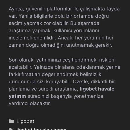
Ayrıca, güvenilir platformlar ile çalışmakta fayda
var. Yanlış bilgilerle dolu bir ortamda doğru
seçim yapmak zor olabilir. Bu aşamada
araştırma yapmak, kullanıcı yorumlarını
incelemek önemlidir. Ancak, her yorumun her
zaman doğru olmadığını unutmamak gerekir.
Son olarak, yatırımınızı çeşitlendirmek, riskleri
azaltabilir. Yalnızca bir alana odaklanmak yerine
farklı fırsatları değerlendirmek belirsizlik
durumunda sizi koruyabilir. Özetle, dikkatli bir
planlama ve sürekli araştırma,
ligobet havale
yatırım
sürecinizi başarıyla yönetmenize
yardımcı olacaktır.
Kategoriler
Ligobet
Etiketler
ligobet havale yatırım