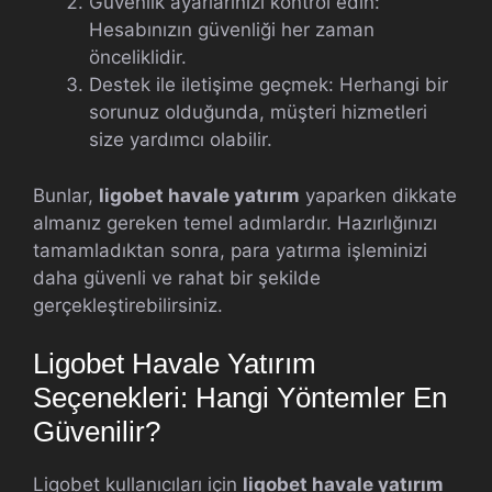
Güvenlik ayarlarınızı kontrol edin:
Hesabınızın güvenliği her zaman
önceliklidir.
Destek ile iletişime geçmek: Herhangi bir
sorunuz olduğunda, müşteri hizmetleri
size yardımcı olabilir.
Bunlar,
ligobet havale yatırım
yaparken dikkate
almanız gereken temel adımlardır. Hazırlığınızı
tamamladıktan sonra, para yatırma işleminizi
daha güvenli ve rahat bir şekilde
gerçekleştirebilirsiniz.
Ligobet Havale Yatırım
Seçenekleri: Hangi Yöntemler En
Güvenilir?
Ligobet kullanıcıları için
ligobet havale yatırım