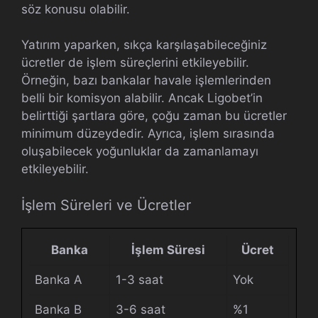
söz konusu olabilir.
Yatırım yaparken, sıkça karşılaşabileceğiniz
ücretler de işlem süreçlerini etkileyebilir.
Örneğin, bazı bankalar havale işlemlerinden
belli bir komisyon alabilir. Ancak Ligobet’in
belirttiği şartlara göre, çoğu zaman bu ücretler
minimum düzeydedir. Ayrıca, işlem sırasında
oluşabilecek yoğunluklar da zamanlamayı
etkileyebilir.
İşlem Süreleri ve Ücretler
Banka
İşlem Süresi
Ücret
Banka A
1-3 saat
Yok
Banka B
3-6 saat
%1