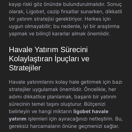
kayıp riski göz önünde bulundurulmalıdır. Sonuç
olarak, Ligobet, cazip fırsatlar sunarken, dikkatli
bir yatırım stratejisi gerektiriyor. Herkes için
uygun olmayabilir; bu nedenle, iyi bir araştırma
yapmak ve bilinçli kararlar almak önemlidir.
Havale Yatırım Sürecini
Kolaylaştıran İpuçları ve
Stratejiler
Havale yatırımlarını kolay hale getirmek için bazı
stratejiler uygulamak önemlidir. Öncelikle, her
adımı dikkatlice planlamak, başarılı bir yatırım
sürecinin temel taşını oluşturur. Bütçenizi
belirleyin ve hangi miktarın
ligobet havale
yatırım
işlemleri için ayıracağınızı netleştirin. Bu,
gereksiz harcamaların önüne geçmenizi sağlar.