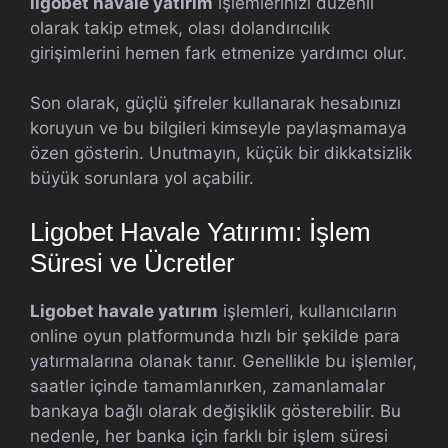
ligobet havale yatırım
işlemlerinizi düzenli
olarak takip etmek, olası dolandırıcılık
girişimlerini hemen fark etmenize yardımcı olur.
Son olarak, güçlü şifreler kullanarak hesabınızı
koruyun ve bu bilgileri kimseyle paylaşmamaya
özen gösterin. Unutmayın, küçük bir dikkatsizlik
büyük sorunlara yol açabilir.
Ligobet Havale Yatırımı: İşlem
Süresi ve Ücretler
Ligobet havale yatırım
işlemleri, kullanıcıların
online oyun platformunda hızlı bir şekilde para
yatırmalarına olanak tanır. Genellikle bu işlemler,
saatler içinde tamamlanırken, zamanlamalar
bankaya bağlı olarak değişiklik gösterebilir. Bu
nedenle, her banka için farklı bir işlem süresi