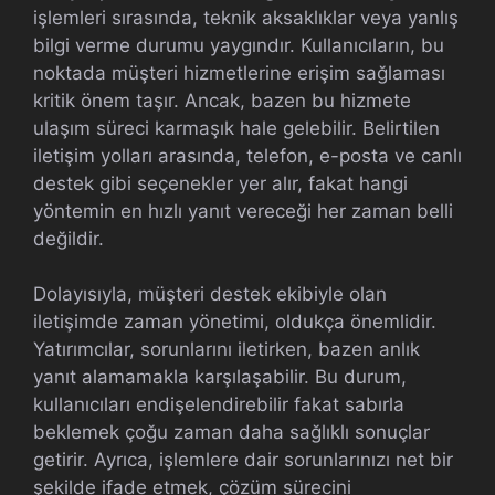
işlemleri sırasında, teknik aksaklıklar veya yanlış
bilgi verme durumu yaygındır. Kullanıcıların, bu
noktada müşteri hizmetlerine erişim sağlaması
kritik önem taşır. Ancak, bazen bu hizmete
ulaşım süreci karmaşık hale gelebilir. Belirtilen
iletişim yolları arasında, telefon, e-posta ve canlı
destek gibi seçenekler yer alır, fakat hangi
yöntemin en hızlı yanıt vereceği her zaman belli
değildir.
Dolayısıyla, müşteri destek ekibiyle olan
iletişimde zaman yönetimi, oldukça önemlidir.
Yatırımcılar, sorunlarını iletirken, bazen anlık
yanıt alamamakla karşılaşabilir. Bu durum,
kullanıcıları endişelendirebilir fakat sabırla
beklemek çoğu zaman daha sağlıklı sonuçlar
getirir. Ayrıca, işlemlere dair sorunlarınızı net bir
şekilde ifade etmek, çözüm sürecini