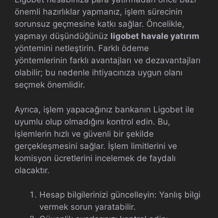
önemli hazırlıklar yapmanız, işlem sürecinin
sorunsuz geçmesine katkı sağlar. Öncelikle,
yapmayı düşündüğünüz
ligobet havale yatırım
yöntemini netleştirin. Farklı ödeme
yöntemlerinin farklı avantajları ve dezavantajları
olabilir; bu nedenle ihtiyacınıza uygun olanı
seçmek önemlidir.
Ayrıca, işlem yapacağınız bankanın Ligobet ile
uyumlu olup olmadığını kontrol edin. Bu,
işlemlerin hızlı ve güvenli bir şekilde
gerçekleşmesini sağlar. İşlem limitlerini ve
komisyon ücretlerini incelemek de faydalı
olacaktır.
Hesap bilgilerinizi güncelleyin: Yanlış bilgi
vermek sorun yaratabilir.